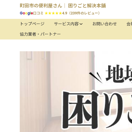
町田市の便利屋さん｜ 困りごと解決本舗
G
o
o
g
l
e
口コミ
★★★★★
4.9（239件のレビュー）
トップページ
サービス内容
お問い合わせ
会
協力業者・パートナー