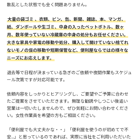
散乱とした状態でも全く問題ありません。
大量の袋ゴミ 、衣類、ビン、缶、新聞、雑誌、本、マンガ、
紙、ダンボールや生ゴミ、中身の入ったペットボトル、数ヶ
月、数年使っていない冷蔵庫の中身の処分もお任せください。
大きな家具や家電の移動や処分、購入して開けていない捨てれ
ないモノの仮の移動や短期保管など、便利屋ならではの様々な
ニーズにお応えします。
退去等で日程が決まっている急ぎのご依頼や夜間作業もスケジュ
ール次第ですが対応可能です。
依頼内容をしっかりとヒアリングし、ご要望やご予算に合わせ
たご提案をさせていただきます。無理な勧誘やしつこい後追い
営業は一切いたしませんので、ぜひ気軽にお問い合わせくださ
い。女性作業員を希望の方もご相談ください。
「便利屋でも大丈夫かな・・」「便利屋を使うのが初めてで不
安…」と思っているのであれば、実際に当社をご利用いただいた