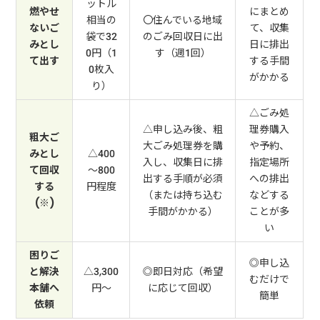
ットル
燃やせ
にまとめ
相当の
〇住んでいる地域
ないご
て、収集
袋で32
のごみ回収日に出
みとし
日に排出
0円（1
す（週1回）
て出す
する手間
0枚入
がかかる
り）
△ごみ処
△申し込み後、粗
理券購入
粗大ご
大ごみ処理券を購
や予約、
みとし
△400
入し、収集日に排
指定場所
て回収
～800
出する手順が必須
への排出
する
円程度
（または持ち込む
などする
(※)
手間がかかる）
ことが多
い
困りご
◎申し込
と解決
△3,300
◎即日対応（希望
むだけで
本舗へ
円～
に応じて回収）
簡単
依頼