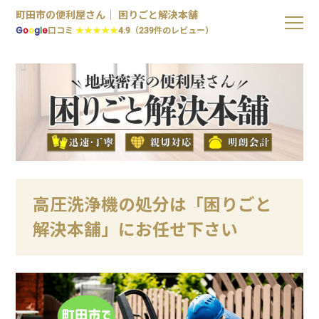
町田市の便利屋さん｜ 困りごと解決本舗
G
o
o
g
l
e
口コミ
★★★★★
4.9（239件のレビュー）
高圧洗浄機の処分は「困りごと
解決本舗」にお任せ下さい