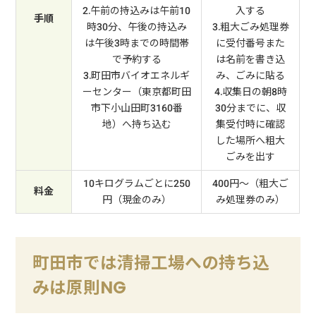
2.午前の持込みは午前10
入する
手順
時30分、午後の持込み
3.粗大ごみ処理券
は午後3時までの時間帯
に受付番号また
で予約する
は名前を書き込
3.町田市バイオエネルギ
み、ごみに貼る
ーセンター（東京都町田
4.収集日の朝8時
市下小山田町3160番
30分までに、収
地）へ持ち込む
集受付時に確認
した場所へ粗大
ごみを出す
10キログラムごとに250
400円～（粗大ご
料金
円（現金のみ）
み処理券のみ）
町田市では清掃工場への持ち込
みは原則NG