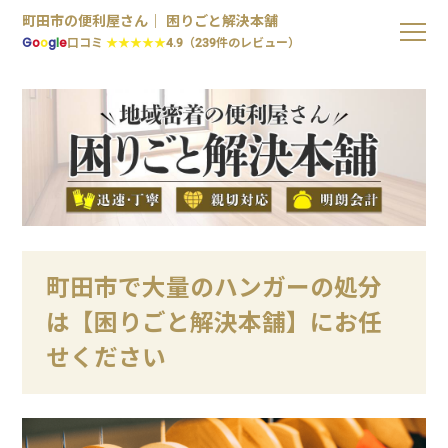
町田市の便利屋さん｜ 困りごと解決本舗
G
o
o
g
l
e
口コミ
★★★★★
4.9（239件のレビュー）
町田市で大量のハンガーの処分
は【困りごと解決本舗】にお任
せください