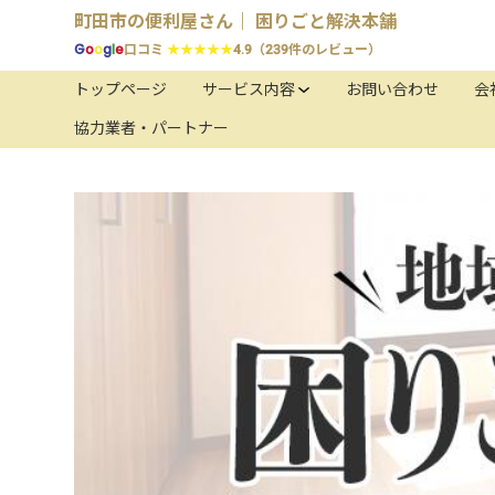
町田市の便利屋さん｜ 困りごと解決本舗
G
o
o
g
l
e
口コミ
★★★★★
4.9（239件のレビュー）
トップページ
サービス内容
お問い合わせ
会
協力業者・パートナー