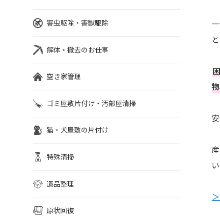
害虫駆除・害獣駆除
一
と
解体・撤去のお仕事
空き家管理
物
ゴミ屋敷片付け・汚部屋清掃
安
猫・犬屋敷の片付け
産
特殊清掃
い
遺品整理
＞
原状回復