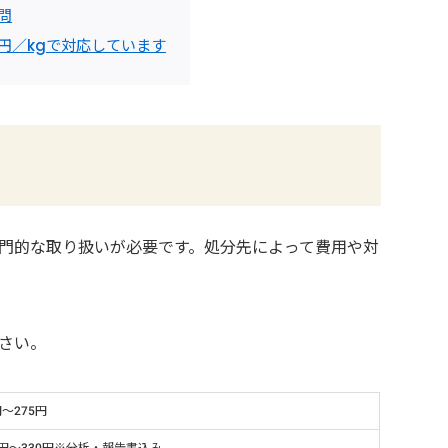
問
0円／kgで対応しています
門的な取り扱いが必要です。処分先によって費用や対
さい。
円～275円
0円～330円※分析・報告書込み