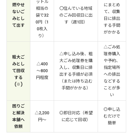
ットル
燃やせ
にまとめ
相当の
〇住んでいる地域
ないご
て、収集
袋で32
のごみ回収日に出
みとし
日に排出
0円（1
す（週1回）
て出す
する手間
0枚入
がかかる
り）
△ごみ処
△申し込み後、粗
理券購入
粗大ご
大ごみ処理券を購
や予約、
みとし
△400
入し、収集日に排
指定場所
て回収
～800
出する手順が必須
への排出
する
円程度
（または持ち込む
などする
(※)
手間がかかる）
ことが多
い
困りご
◎申し込
と解決
△2,200
◎即日対応（希望
むだけで
本舗へ
円～
に応じて回収）
簡単
依頼