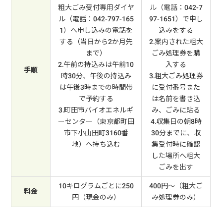
粗大ごみ受付専用ダイヤ
ル（電話：042-7
ル（電話：042-797-165
97-1651）で申し
1）へ申し込みの電話を
込みをする
する（当日から2か月先
2.案内された粗大
まで）
ごみ処理券を購
2.午前の持込みは午前10
入する
手順
時30分、午後の持込み
3.粗大ごみ処理券
は午後3時までの時間帯
に受付番号また
で予約する
は名前を書き込
3.町田市バイオエネルギ
み、ごみに貼る
ーセンター（東京都町田
4.収集日の朝8時
市下小山田町3160番
30分までに、収
地）へ持ち込む
集受付時に確認
した場所へ粗大
ごみを出す
10キログラムごとに250
400円～（粗大ご
料金
円（現金のみ）
み処理券のみ）