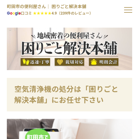
町田市の便利屋さん｜ 困りごと解決本舗
G
o
o
g
l
e
口コミ
★★★★★
4.9（239件のレビュー）
空気清浄機の処分は「困りごと
解決本舗」にお任せ下さい