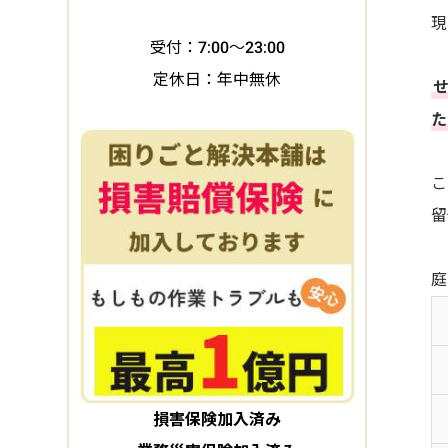
現
受付：7:00～23:00
定休日：年中無休
た
こ
留
庭
損害保険加入済み