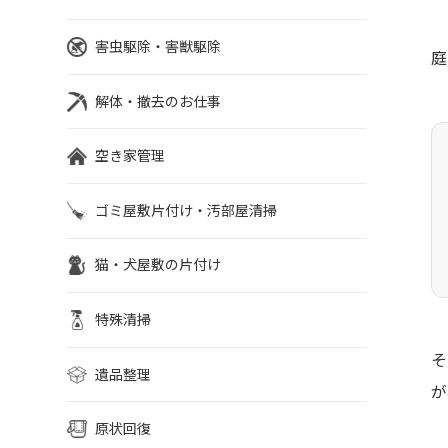
害虫駆除・害獣駆除
庭
解体・撤去のお仕事
空き家管理
ゴミ屋敷片付け・汚部屋清掃
猫・犬屋敷の片付け
特殊清掃
そ
遺品整理
が
原状回復