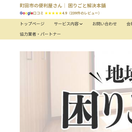
町田市の便利屋さん｜ 困りごと解決本舗
G
o
o
g
l
e
口コミ
★★★★★
4.9（239件のレビュー）
トップページ
サービス内容
お問い合わせ
会
協力業者・パートナー