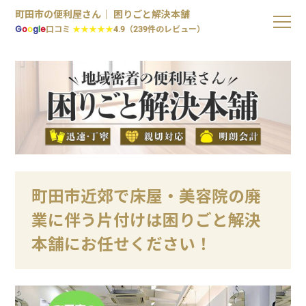
町田市の便利屋さん｜ 困りごと解決本舗
G
o
o
g
l
e
口コミ
★★★★★
4.9（239件のレビュー）
町田市近郊で床屋・美容院の廃
業に伴う片付けは困りごと解決
本舗にお任せください！