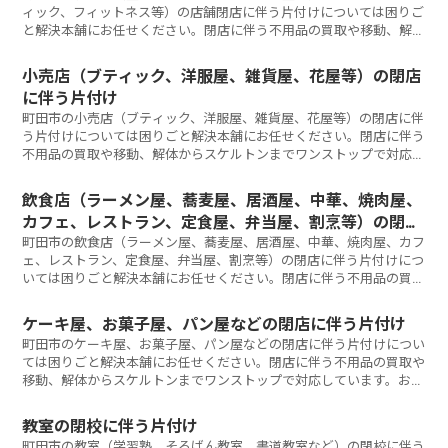
ィック、フィットネス等）の店舗閉店に伴う片付けについては困りご
と解決本舗にお任せください。閉店に伴う不用品の買取や移動、解体
からスケルトンまでワンストップで対応しています。お気軽にご相談
ください。
小売店（ブティック、洋服屋、雑貨屋、花屋等）の閉店
に伴う片付け
町田市の小売店（ブティック、洋服屋、雑貨屋、花屋等）の閉店に伴
う片付けについては困りごと解決本舗にお任せください。閉店に伴う
不用品の買取や移動、解体からスケルトンまでワンストップで対応し
ています。お気軽にご相談ください。
飲食店（ラーメン屋、蕎麦屋、居酒屋、中華、焼肉屋、
カフェ、レストラン、定食屋、弁当屋、割烹等）の閉店
に伴う片付け
町田市の飲食店（ラーメン屋、蕎麦屋、居酒屋、中華、焼肉屋、カフ
ェ、レストラン、定食屋、弁当屋、割烹等）の閉店に伴う片付けにつ
いては困りごと解決本舗にお任せください。閉店に伴う不用品の買取
や移動、解体からスケルトンまでワンストップで対応しています。お
気軽にご相談ください。
ケーキ屋、お菓子屋、パン屋などの閉店に伴う片付け
町田市のケーキ屋、お菓子屋、パン屋などの閉店に伴う片付けについ
ては困りごと解決本舗にお任せください。閉店に伴う不用品の買取や
移動、解体からスケルトンまでワンストップで対応しています。お気
軽にご相談ください。
教室の閉校に伴う片付け
町田市の教室（学習塾、そろばん教室、書道教室など）の閉校に伴う